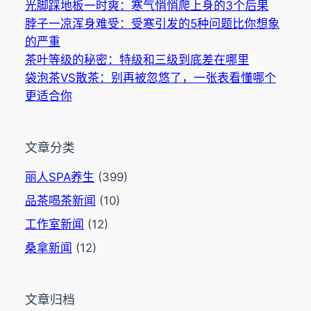
光脚踩地板一时爽：寒气悄悄爬上身的3个后果
脖子一凉浑身难受：受寒引发的5种问题比你想象
的严重
茶叶等级的秘密：特级和三级到底差在哪里
袋泡茶VS散茶：别再被忽悠了，一张表看懂哪个
更适合你
文章分类
丽人SPA养生
(399)
品茶喝茶新闻
(10)
工作室新闻
(12)
桑拿新闻
(12)
文章归档