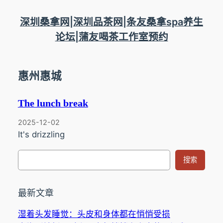
跳
至
深圳桑拿网|深圳品茶网|条友桑拿spa养生
内
论坛|蒲友喝茶工作室预约
容
惠州惠城
The lunch break
2025-12-02
It's drizzling
搜
搜索
索
最新文章
湿着头发睡觉：头皮和身体都在悄悄受损