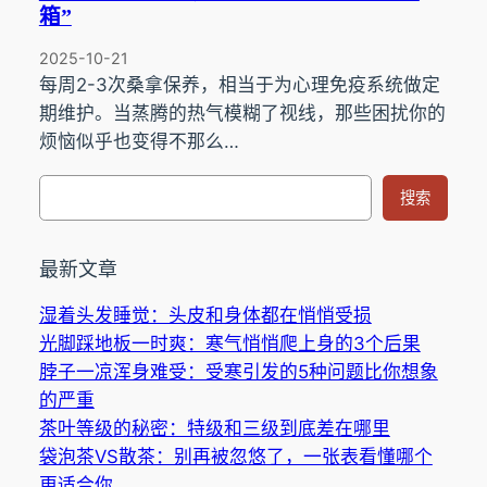
箱”
2025-10-21
每周2-3次桑拿保养，相当于为心理免疫系统做定
期维护。当蒸腾的热气模糊了视线，那些困扰你的
烦恼似乎也变得不那么…
搜
搜索
索
最新文章
湿着头发睡觉：头皮和身体都在悄悄受损
光脚踩地板一时爽：寒气悄悄爬上身的3个后果
脖子一凉浑身难受：受寒引发的5种问题比你想象
的严重
茶叶等级的秘密：特级和三级到底差在哪里
袋泡茶VS散茶：别再被忽悠了，一张表看懂哪个
更适合你