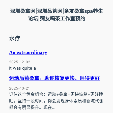
跳
至
深圳桑拿网|深圳品茶网|条友桑拿spa养生
内
论坛|蒲友喝茶工作室预约
容
水疗
An extraordinary
2025-12-02
It was quite a
运动后蒸桑拿，助你恢复更快、睡得更好
2025-10-21
记住这个黄金组合：运动+桑拿=更快恢复+更好睡
眠。坚持一段时间，你会发现身体素质和新陈代谢
都会有明显提升。现在…