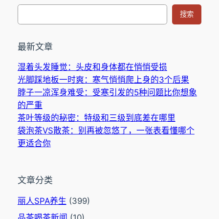
搜
搜索
索
最新文章
湿着头发睡觉：头皮和身体都在悄悄受损
光脚踩地板一时爽：寒气悄悄爬上身的3个后果
脖子一凉浑身难受：受寒引发的5种问题比你想象
的严重
茶叶等级的秘密：特级和三级到底差在哪里
袋泡茶VS散茶：别再被忽悠了，一张表看懂哪个
更适合你
文章分类
丽人SPA养生
(399)
品茶喝茶新闻
(10)