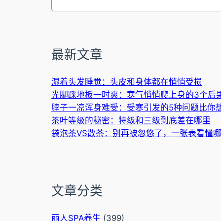
索
最新文章
湿着头发睡觉：头皮和身体都在悄悄受损
光脚踩地板一时爽：寒气悄悄爬上身的3个后
脖子一凉浑身难受：受寒引发的5种问题比你
茶叶等级的秘密：特级和三级到底差在哪里
袋泡茶VS散茶：别再被忽悠了，一张表看懂
文章分类
丽人SPA养生
(399)