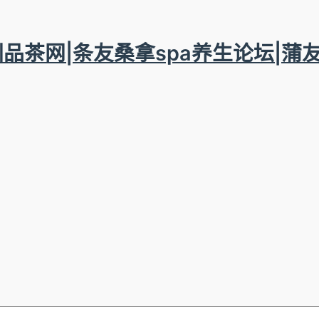
圳品茶网|条友桑拿spa养生论坛|蒲